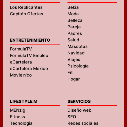
Los Replicantes
Bekia
Capitán Ofertas
Moda
Belleza
Pareja
Padres
Salud
ENTRETENIMIENTO
Mascotas
FormulaTV
Navidad
FormulaTV Empleo
Viajes
eCartelera
Psicología
eCartelera México
Fit
Movie'n'co
Hogar
LIFESTYLE M
SERVICIOS
MENzig
Diseño web
Fitness
SEO
Tecnología
Redes sociales