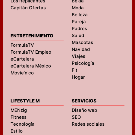
Los Replicantes
Bekia
Capitán Ofertas
Moda
Belleza
Pareja
Padres
Salud
ENTRETENIMIENTO
Mascotas
FormulaTV
Navidad
FormulaTV Empleo
Viajes
eCartelera
Psicología
eCartelera México
Fit
Movie'n'co
Hogar
LIFESTYLE M
SERVICIOS
MENzig
Diseño web
Fitness
SEO
Tecnología
Redes sociales
Estilo