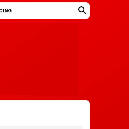
CING
TECNOLOGÍA