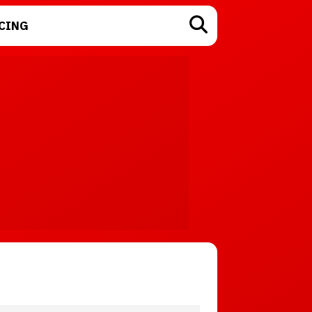
CING
TECNOLOGÍA