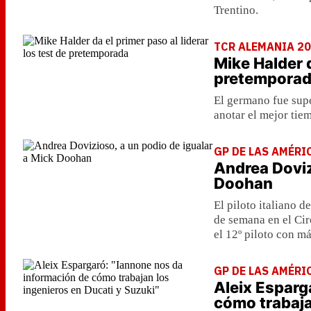
Trentino.
TCR ALEMANIA 2
Mike Halder d
pretempora
El germano fue supe
anotar el mejor tie
GP DE LAS AMÉRI
Andrea Doviz
Doohan
El piloto italiano 
de semana en el Cir
el 12º piloto con má
GP DE LAS AMÉRI
Aleix Esparg
cómo trabaja