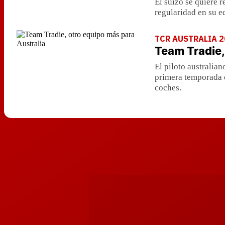
El suizo se quiere r
regularidad en su e
TCR AUSTRALIA 2
Team Tradie,
El piloto australia
primera temporada d
coches.