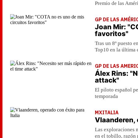
Premio de las Amér
GP DE LAS AMÉRI
Joan Mir: "C
favoritos"
Tras un 8º puesto en
Top10 en la última c
GP DE LAS AMERI
Álex Rins: "N
attack"
El piloto español p
temporada
MXITALIA
Vlaanderen, 
Las exploraciones m
en el tobillo, razó