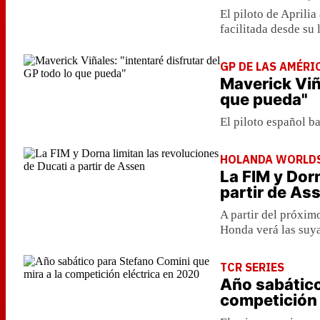
El piloto de Aprili
facilitada desde su 
GP DE LAS AMÉRI
Maverick Viña
que pueda"
El piloto español ba
HOLANDA WORLD
La FIM y Dorn
partir de As
A partir del próxi
Honda verá las suy
TCR SERIES
Año sabático
competición 