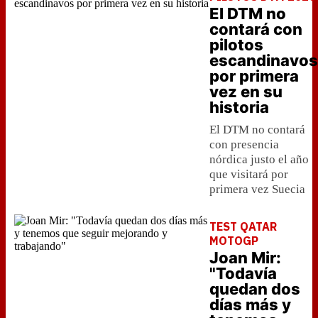
El DTM no
contará con
pilotos
escandinavos
por primera
vez en su
historia
El DTM no contará
con presencia
nórdica justo el año
que visitará por
primera vez Suecia
TEST QATAR
MOTOGP
Joan Mir:
"Todavía
quedan dos
días más y