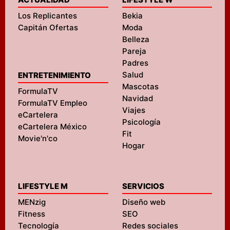
Los Replicantes
Bekia
Capitán Ofertas
Moda
Belleza
Pareja
Padres
Salud
ENTRETENIMIENTO
Mascotas
FormulaTV
Navidad
FormulaTV Empleo
Viajes
eCartelera
Psicología
eCartelera México
Fit
Movie'n'co
Hogar
LIFESTYLE M
SERVICIOS
MENzig
Diseño web
Fitness
SEO
Tecnología
Redes sociales