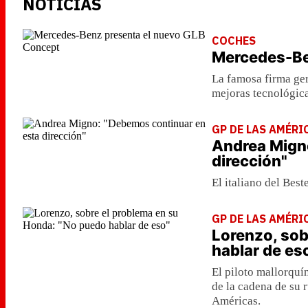
NOTICIAS
COCHES
Mercedes-Be
La famosa firma ge
mejoras tecnológica
GP DE LAS AMÉRI
Andrea Mign
dirección"
El italiano del Bes
GP DE LAS AMÉRI
Lorenzo, sob
hablar de es
El piloto mallorquí
de la cadena de su r
Américas.