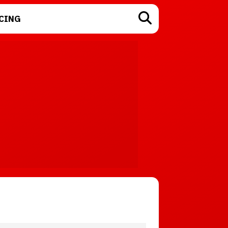
CING
TECNOLOGÍA