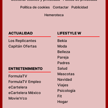
Política de cookies
Contactar
Publicidad
Hemeroteca
ACTUALIDAD
LIFESTYLE W
Los Replicantes
Bekia
Capitán Ofertas
Moda
Belleza
Pareja
Padres
Salud
ENTRETENIMIENTO
Mascotas
FormulaTV
Navidad
FormulaTV Empleo
Viajes
eCartelera
Psicología
eCartelera México
Fit
Movie'n'co
Hogar