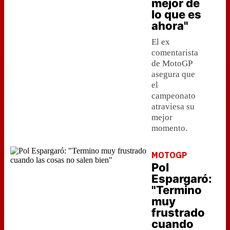
mejor de
lo que es
ahora"
El ex
comentarista
de MotoGP
asegura que
el
campeonato
atraviesa su
mejor
momento.
MOTOGP
Pol
Espargaró:
"Termino
muy
frustrado
cuando