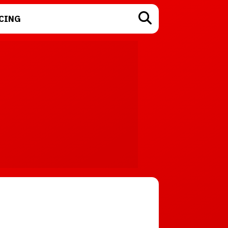
CING
TECNOLOGÍA