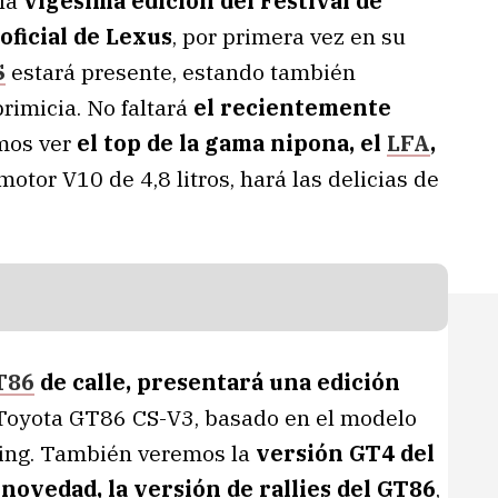
 la
vigésima edición del Festival de
oficial de Lexus
, por primera vez en su
S
estará presente, estando también
rimicia. No faltará
el recientemente
emos ver
el top de la gama nipona, el
LFA
,
motor V10 de 4,8 litros, hará las delicias de
T86
de calle, presentará una edición
l Toyota GT86 CS-V3, basado en el modelo
ring. También veremos la
versión GT4 del
novedad, la versión de rallies del GT86
,