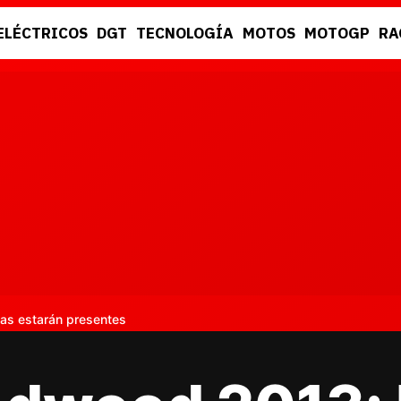
ELÉCTRICOS
DGT
TECNOLOGÍA
MOTOS
MOTOGP
RA
DGT
RACING
as estarán presentes