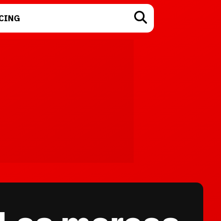
CING
TECNOLOGÍA