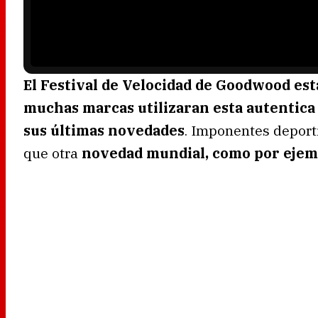
a
d
i
n
g
.
El Festival de Velocidad de Goodwood es
muchas marcas utilizaran esta autentica 
sus últimas novedades
. Imponentes deporti
que otra
novedad mundial, como por ejem