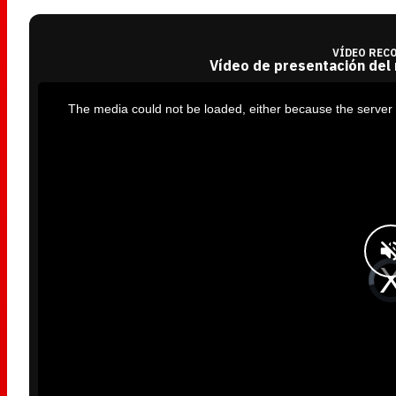
VÍDEO REC
Vídeo de presentación del
T
h
i
The media could not be loaded, either because the server 
s
i
s
a
m
o
d
a
l
w
i
n
d
o
w
.
V
i
d
e
o
P
l
a
y
e
r
i
s
l
o